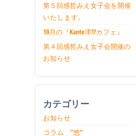
【女
第５回感哲みえ女子会を開催
学校
性管
教育
いたします。
にコ
理職
ーチ
10月の『Kante津??カフェ』
の
ング
スキ
コー
第４回感哲みえ女子会開催の
ルの
活用
チ
お知らせ
を実
ン
践！
グ研
修】
カテゴリー
お知らせ
コラム ”悠”