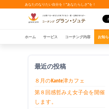
コ
あなたのなりたい自分を！”あなたらしさ”を！
ン
テ
コー
女性
ン
校長
チ
ホーム
サービス
コーチング内容
お知ら
から
ツ
ン
プロ
コー
へ
グ・
チ
ス
へ！
グ
最近の投稿
女性
ラ
キ
管理
職の
ン
８月のKante津カフェ
ッ
方々
ジ
の悩
プ
第８回感哲みえ女子会を開催
みに
ュ
寄り
します。
テ
添
い、