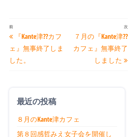
投
前
次
過
次
『Kante津??カフ
７月の『Kante津??
稿
去
の
ナ
ェ』無事終了しま
カフェ』無事終了
の
投
ビ
した。
しました
投
稿
ゲ
稿
ー
シ
ョ
最近の投稿
ン
８月のKante津カフェ
第８回感哲みえ女子会を開催し