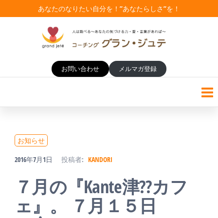
コ
あなたのなりたい自分を！”あなたらしさ”を！
ン
テ
コーチング・グランジュテ
女性校長からプロコーチへ！
ン
お問い合わせ
メルマガ登録
女性管理職の方々の悩みに寄
【女性管理職のコーチング研
り添い、学校教育にコーチン
ツ
修】
グスキルの活用を実践！
へ
ス
キ
お知らせ
ッ
2016年7月1日
投稿者:
KANDORI
プ
７月の『Kante津??カフ
ェ』。 ７月１５日