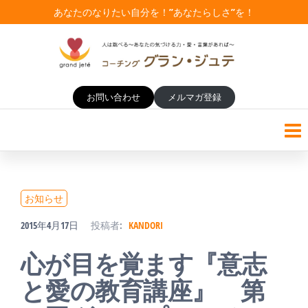
コ
あなたのなりたい自分を！”あなたらしさ”を！
ン
テ
コーチング・グランジュテ
女性校長からプロコーチへ！
ン
お問い合わせ
メルマガ登録
女性管理職の方々の悩みに寄
【女性管理職のコーチング研
り添い、学校教育にコーチン
ツ
修】
グスキルの活用を実践！
へ
ス
キ
お知らせ
ッ
2015年4月17日
投稿者:
KANDORI
プ
心が目を覚ます『意志
と愛の教育講座』 第